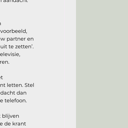
n aandacht 
 
voorbeeld, 
ouw partner en 
it te zetten’. 
levisie, 
ren. 
t 
t letten. Stel 
ndacht dan 
 telefoon. 
 blijven 
e de krant 