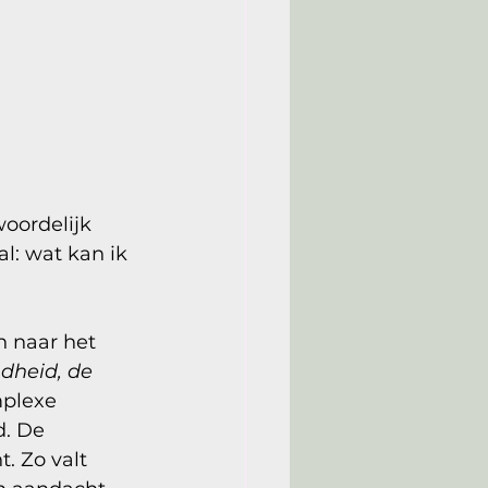
oordelijk 
l: wat kan ik 
n naar het 
dheid, de 
mplexe 
d.
 De
. Zo valt 