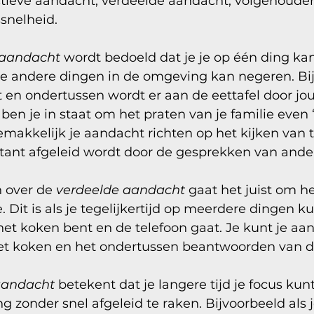
ctieve aandacht, verdeelde aandacht, volgehoude
snelheid. 
 aandacht
 wordt bedoeld dat je je op één ding kan
e andere dingen in de omgeving kan negeren. Bij
ijkt en ondertussen wordt er aan de eettafel door j
ben je in staat om het praten van je familie even ‘u
akkelijk je aandacht richten op het kijken van te
stant afgeleid wordt door de gesprekken van ande
 over de 
verdeelde aandacht
 gaat het juist om he
Dit is als je tegelijkertijd op meerdere dingen kun
 het koken bent en de telefoon gaat. Je kunt je aa
et koken en het ondertussen beantwoorden van de
aandacht
 betekent dat je langere tijd je focus kunt
 zonder snel afgeleid te raken. Bijvoorbeeld als j