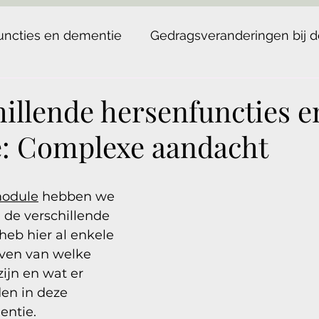
uncties en dementie
Gedragsveranderingen bij 
hillende hersenfuncties e
: Complexe aandacht
aN uit 5 sterren.
module
 hebben we 
j de verschillende 
heb hier al enkele 
ven van welke 
ijn en wat er 
en in deze 
ntie. 