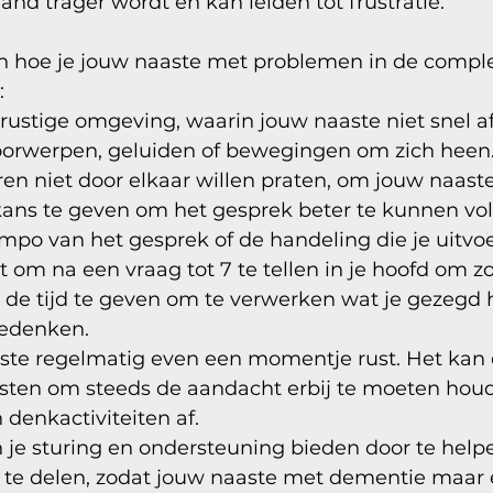
d trager wordt en kan leiden tot frustratie. 
n hoe je jouw naaste met problemen in de compl
 
rustige omgeving, waarin jouw naaste niet snel a
voorwerpen, geluiden of bewegingen om zich heen.
en niet door elkaar willen praten, om jouw naast
ans te geven om het gesprek beter te kunnen vol
mpo van het gesprek of de handeling die je uitvoer
 om na een vraag tot 7 te tellen in je hoofd om z
de tijd te geven om te verwerken wat je gezegd 
bedenken.
ste regelmatig even een momentje rust. Het kan e
sten om steeds de aandacht erbij te moeten hou
 denkactiviteiten af. 
 je sturing en ondersteuning bieden door te help
op te delen, zodat jouw naaste met dementie maar 