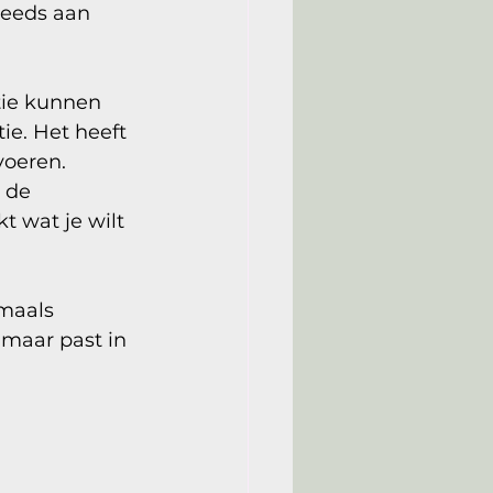
teeds aan 
tie kunnen 
e. Het heeft 
oeren. 
 de 
t wat je wilt 
maals 
 maar past in 