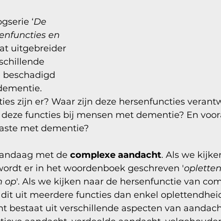
gserie ‘
De 
enfuncties en 
wat uitgebreider 
rschillende 
e beschadigd 
dementie. 
es zijn er? Waar zijn deze hersenfuncties verantw
n deze functies bij mensen met dementie? En voora
aaste met dementie?
andaag met de 
complexe aandacht
. Als we kijke
ordt er in het woordenboek geschreven '
opletten
n op
'. Als we kijken naar de hersenfunctie van co
dit uit meerdere functies dan enkel oplettendhei
 bestaat uit verschillende aspecten van aandacht