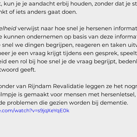
, kun je je aandacht erbij houden, zonder dat je s
t of iets anders gaat doen. 
elheid
 verwijst naar hoe snel je hersenen informa
e kunnen ondernemen op basis van deze informati
snel we dingen begrijpen, reageren en taken uitv
er je een vraag krijgt tijdens een gesprek, speelt
d een rol bij hoe snel je de vraag begrijpt, bedenk
woord geeft. 
eronder van Rijndam Revalidatie leggen ze het nog
filmpje is gemaakt voor mensen met hersenletsel,
 de problemen die gezien worden bij dementie. 
e.com/watch?v=s9jqXeYqE0k