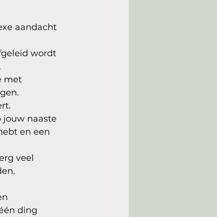
exe aandacht 
fgeleid wordt 
 
e met 
gen. 
t. 
o jouw naaste 
hebt en een 
rg veel 
den.
en 
één ding 