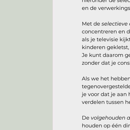
hieronder de sele
en de verwerkings
Met de 
selectieve
concentreren en d
als je televisie k
kinderen gekletst, 
Je kunt daarom gem
zonder dat je con
Als we het hebben
tegenovergestelde. 
je voor dat je aan
verdelen tussen h
De 
volgehouden 
houden op één ding