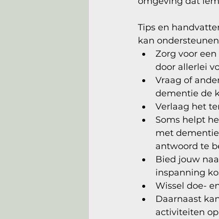
omgeving dat ieman
Tips en handvatte
kan ondersteunen:
Zorg voor een 
door allerlei 
Vraag of ander
dementie de k
Verlaag het te
Soms helpt het
met dementie 
antwoord te 
Bied jouw naa
inspanning ko
Wissel doe- en
Daarnaast kan
activiteiten 