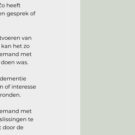
o heeft 
n gesprek of 
itvoeren van 
 kan het zo 
 iemand met 
 doen was. 
 dementie 
n of interesse 
 ronden. 
 Iemand met 
lissingen te 
t door de 