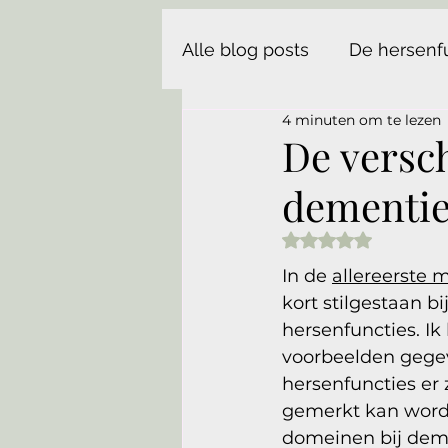
Alle blog posts
De hersenf
4 minuten om te lezen
De versc
dementie
Beoordeeld met N
In de 
allereerste 
kort stilgestaan bi
hersenfuncties. Ik 
voorbeelden gege
hersenfuncties er z
gemerkt kan word
domeinen bij deme