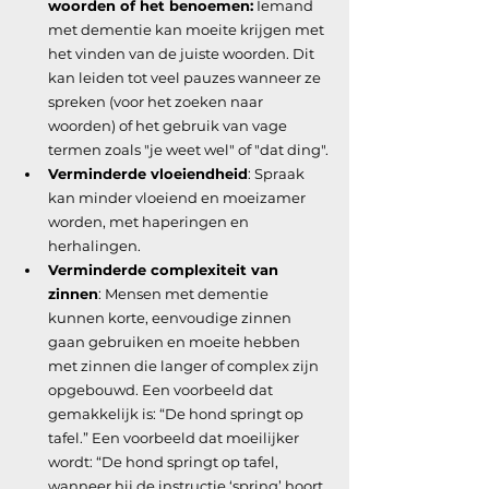
woorden of het benoemen:
 Iemand 
met dementie kan moeite krijgen met 
het vinden van de juiste woorden. Dit 
kan leiden tot veel pauzes wanneer ze 
spreken (voor het zoeken naar 
woorden) of het gebruik van vage 
termen zoals "je weet wel" of "dat ding".
Verminderde vloeiendheid
: Spraak 
kan minder vloeiend en moeizamer 
worden, met haperingen en 
herhalingen. 
Verminderde complexiteit van 
zinnen
: Mensen met dementie 
kunnen korte, eenvoudige zinnen 
gaan gebruiken en moeite hebben 
met zinnen die langer of complex zijn 
opgebouwd. Een voorbeeld dat 
gemakkelijk is: “De hond springt op 
tafel.” Een voorbeeld dat moeilijker 
wordt: “De hond springt op tafel, 
wanneer hij de instructie ‘spring’ hoort 