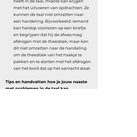
heeft in de taal, moeite kan krijgen 
met het uitvoeren van opdrachten. Ze 
kunnen de taal niet omzetten naar 
een handeling. Bijvoorbeeld: iemand 
kan hardop voorlezen op een briefje 
en begrijpen dat hij de afwas mag 
afdrogen met de theedoek, maar kan 
dit niet omzetten naar de handeling 
om de theedoek van het haakje te 
pakken en te starten met het afdrogen 
van het bord dat op het aanrecht staat. 
Tips en handvatten hoe je jouw naaste 
met problemen in de taal kan 
ondersteunen:
Het ondersteunen van iemand met 
dementie en taalproblemen kan 
uitdagend zijn, maar er zijn verschillende 
strategieën die naasten kunnen helpen 
om de communicatie te verbeteren en de 
kwaliteit van interacties te verhogen. Hier 