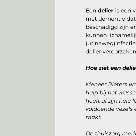
Een 
delier
 is een 
met dementie dat 
beschadigd zijn e
kunnen lichamelijk
(urineweg)infectie
delier veroorzaken
Hoe ziet een deli
Meneer Pieters wo
hulp bij het wasse
heeft al zijn hele 
voldoende vezels e
raakt. 
De thuiszorg merkt