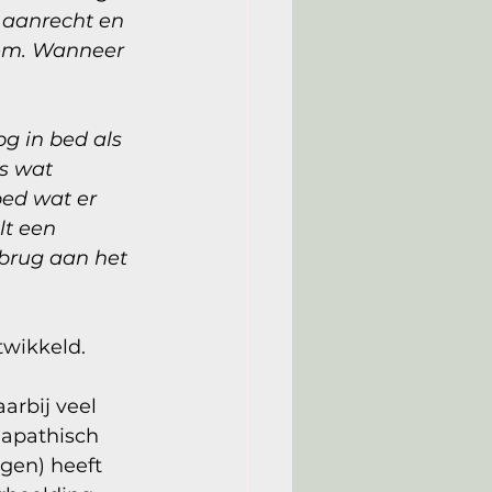
 aanrecht en 
hem. Wanneer 
og in bed als 
is wat 
oed wat er 
t een 
brug aan het 
twikkeld. 
arbij veel 
 apathisch 
gen) heeft 