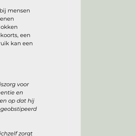
 bij mensen 
senen 
lokken 
koorts, een 
ruik kan een 
szorg voor 
entie en 
en op dat hij 
 geobstipeerd 
chzelf zorgt 