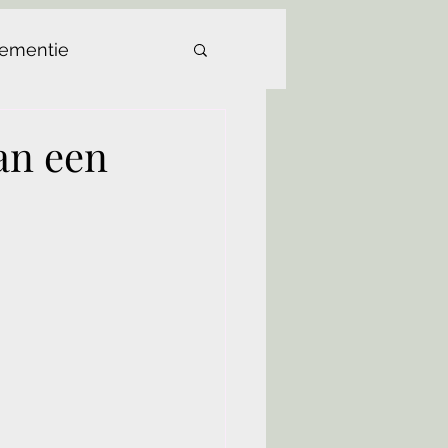
dementie
an een