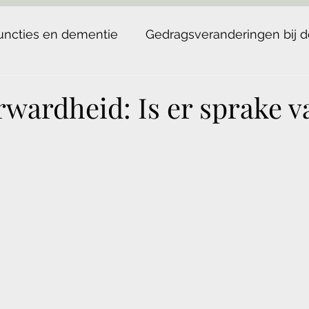
uncties en dementie
Gedragsveranderingen bij 
rwardheid: Is er sprake v
aN uit 5 sterren.