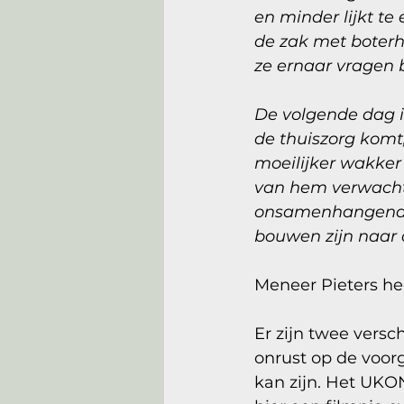
en minder lijkt te
de zak met boterha
ze ernaar vragen b
De volgende dag is
de thuiszorg komt, 
moeilijker wakker 
van hem verwacht 
onsamenhangend v
bouwen zijn naar 
Meneer Pieters hee
Er zijn twee versch
onrust op de voorg
kan zijn. Het UKO