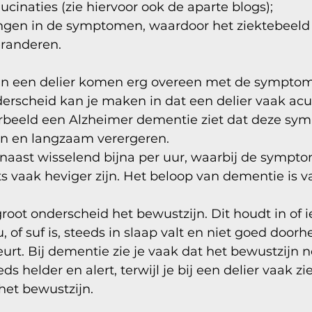
cinaties (zie hiervoor ook de aparte blogs);
ingen in de symptomen, waardoor het ziektebeeld 
eranderen. 
 een delier komen erg overeen met de symptom
erscheid kan je maken in dat een delier vaak acuu
voorbeeld een Alzheimer dementie ziet dat deze s
an en langzaam verergeren. 
naast wisselend bijna per uur, waarbij de sympto
s vaak heviger zijn. Het beloop van dementie is v
root onderscheid het bewustzijn. Dit houdt in of 
nu, of suf is, steeds in slaap valt en niet goed doorh
t. Bij dementie zie je vaak dat het bewustzijn no
s helder en alert, terwijl je bij een delier vaak zie
het bewustzijn. 