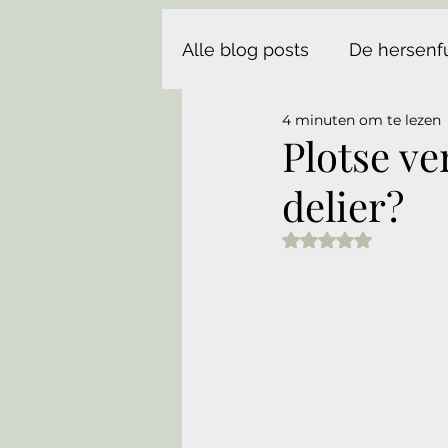
Alle blog posts
De hersenf
4 minuten om te lezen
Plotse ve
delier?
Beoordeeld met N