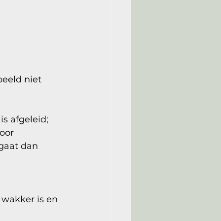
beeld niet 
s afgeleid;
oor 
gaat dan 
wakker is en 