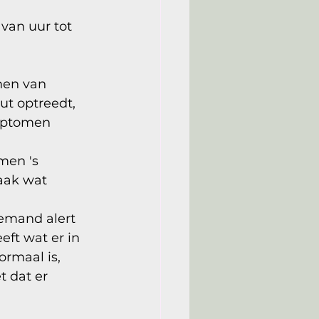
van uur tot 
en van 
t optreedt, 
ymptomen 
men 's 
aak wat 
iemand alert 
eeft wat er in 
rmaal is, 
t dat er 