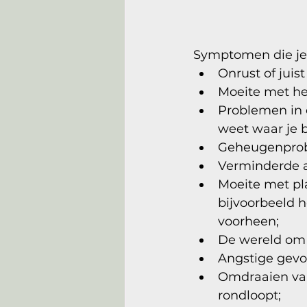
Symptomen die je k
Onrust of juist 
Moeite met he
Problemen in d
weet waar je b
Geheugenprob
Verminderde a
Moeite met pl
bijvoorbeeld 
voorheen;
De wereld om 
Angstige gevoe
Omdraaien van
rondloopt;