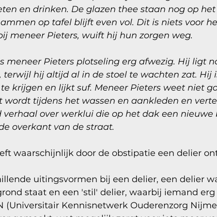
 eten en drinken. De glazen thee staan nog op het
mmen op tafel blijft even vol. Dit is niets voor 
ij meneer Pieters, wuift hij hun zorgen weg. 
 meneer Pieters plotseling erg afwezig. Hij ligt n
terwijl hij altijd al in de stoel te wachten zat. Hij 
te krijgen en lijkt suf. Meneer Pieters weet niet g
wordt tijdens het wassen en aankleden en vertel
erhaal over werklui die op het dak een nieuwe 
de overkant van de straat. 
ft waarschijnlijk door de obstipatie een delier on
illende uitingsvormen bij een delier, een delier wa
rond staat en een 'stil' delier, waarbij iemand erg
N (Universitair Kennisnetwerk Ouderenzorg Nijme