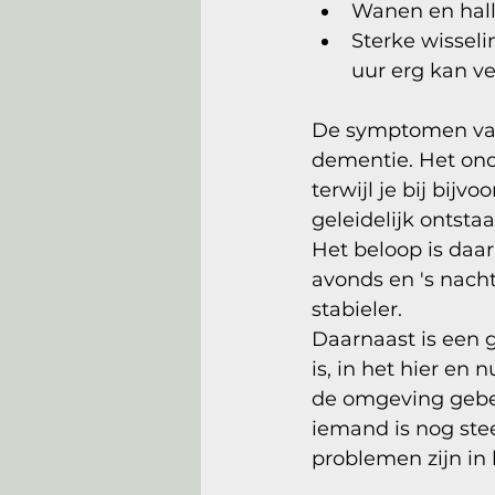
Wanen en hallu
Sterke wissel
uur erg kan v
De symptomen van
dementie. Het ond
terwijl je bij bij
geleidelijk ontsta
Het beloop is daar
avonds en 's nacht
stabieler. 
Daarnaast is een g
is, in het hier en 
de omgeving gebeur
iemand is nog steed
problemen zijn in 