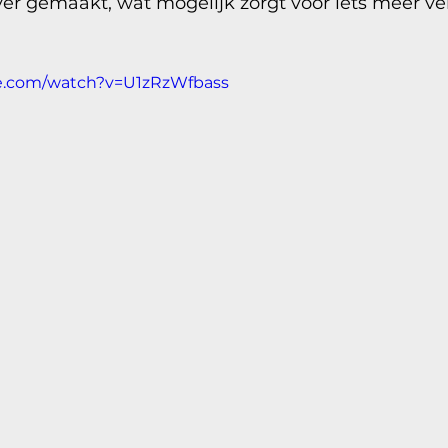
ver gemaakt, wat mogelijk zorgt voor iets meer ve
e.com/watch?v=U1zRzWfbass